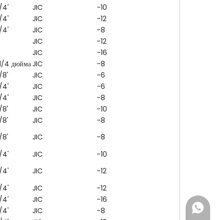
/4'
JIC
-10
/4'
JIC
-12
/4'
JIC
-8
JIC
-12
JIC
-16
 1/4 дюйма
JIC
-8
/8'
JIC
-6
/4'
JIC
-6
/4'
JIC
-8
/8'
JIC
-10
/8'
JIC
-8
/8'
JIC
-8
/4'
JIC
-10
/4'
JIC
-12
/4'
JIC
-12
/4'
JIC
-16
+86-13
/4'
JIC
-8