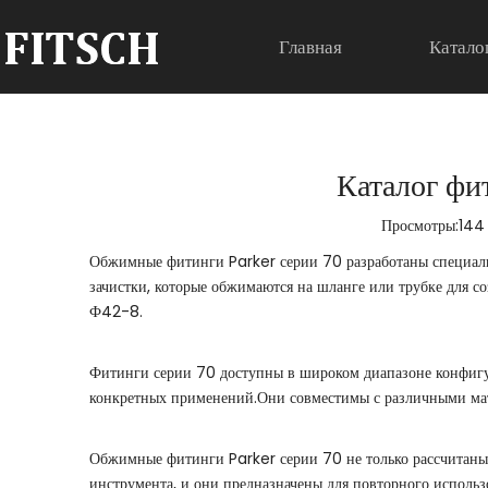
Главная
Катало
Каталог фи
Просмотры:
144
Обжимные фитинги Parker серии 70 разработаны специал
зачистки, которые обжимаются на шланге или трубке для с
Ф42-8.
Фитинги серии 70 доступны в широком диапазоне конфигур
конкретных применений.Они совместимы с различными мате
Обжимные фитинги Parker серии 70 не только рассчитаны 
инструмента, и они предназначены для повторного использо