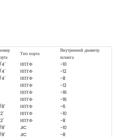
азмер
Внутренний диаметр
Тип порта
орта
шланга
/4'
НПТФ
-10
/4'
НПТФ
-12
/4'
НПТФ
-8
НПТФ
-12
НПТФ
-16
НПТФ
-16
/8'
НПТФ
-6
/2'
НПТФ
-10
/2'
НПТФ
-8
/8'
JIC
-10
/8'
JIC
-8