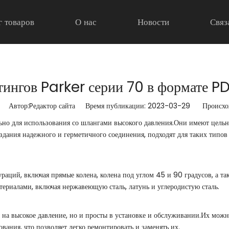
г товаров
О нас
Новости
Связ
тингов Parker серии 70 в формате P
Автор:Pедактор сайта Время публикации: 2023-03-29 Происхож
ьно для использования со шлангами высокого давления.Они имеют цел
оздания надежного и герметичного соединения, подходят для таких типов
аций, включая прямые колена, колена под углом 45 и 90 градусов, а т
риалами, включая нержавеющую сталь, латунь и углеродистую сталь.
на высокое давление, но и просты в установке и обслуживании.Их можн
вания, что позволяет легко ремонтировать и заменять их.