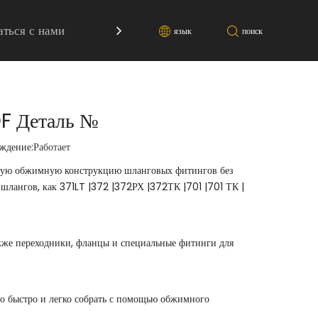
аться с нами
Ресурс
язык
поиск
DF Деталь №
дение:
Работает
ьную обжимную конструкцию шланговых фитингов без
 шлангов, как 371LT |372 |372РХ |372ТК |701 |701 ТК |
акже переходники, фланцы и специальные фитинги для
о быстро и легко собрать с помощью обжимного