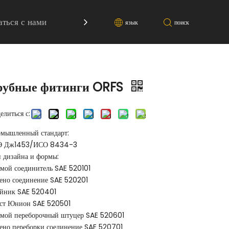
аться с нами
Ресурс
язык
поиск
рубные фитинги ORFS
елиться с:
мышленный стандарт:
Э Дж1453/ИСО 8434-3
 дизайна и формы:
мой соединитель SAE 520101
ено соединение SAE 520201
йник SAE 520401
ст Юнион SAE 520501
мой переборочный штуцер SAE 520601
ено переборки соединение SAE 520701