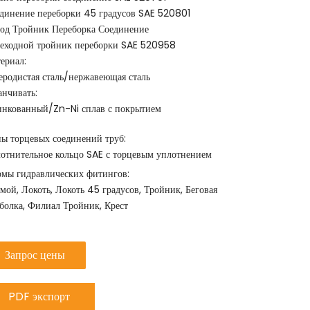
динение переборки 45 градусов SAE 520801
од Тройник Переборка Соединение
еходной тройник переборки SAE 520958
ериал:
еродистая сталь/нержавеющая сталь
анчивать:
нкованный/Zn-Ni сплав с покрытием
ы торцевых соединений труб:
отнительное кольцо SAE с торцевым уплотнением
мы гидравлических фитингов:
мой, Локоть, Локоть 45 градусов, Тройник, Беговая
болка, Филиал Тройник, Крест
Запрос цены
PDF экспорт