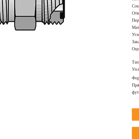
Сое
Отв
Пер
Мат
Угл
Зак
Оци
Тип
Упл
Фор
Пря
фут