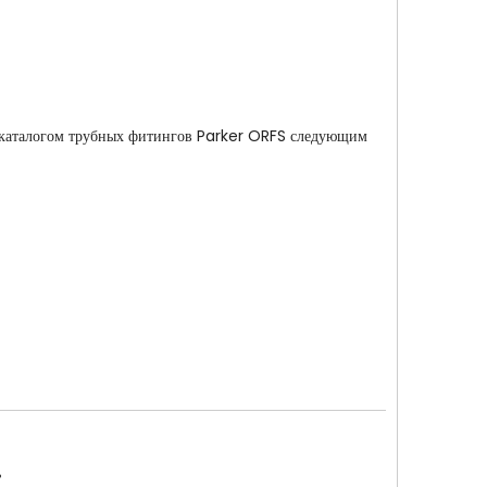
 с каталогом трубных фитингов Parker ORFS следующим
ь
Тройни