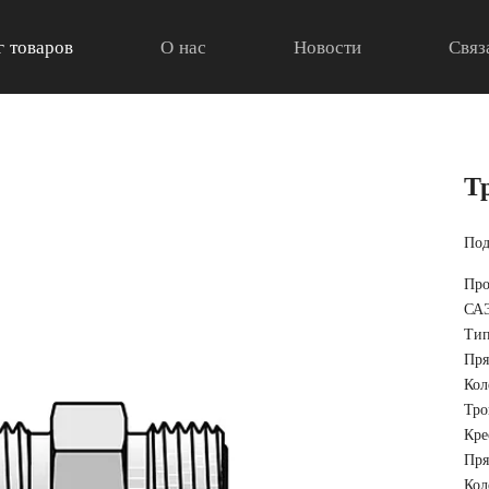
г товаров
О нас
Новости
Связ
Т
Под
Про
СА
Тип
Пря
Кол
Тро
Кре
Пря
Кол